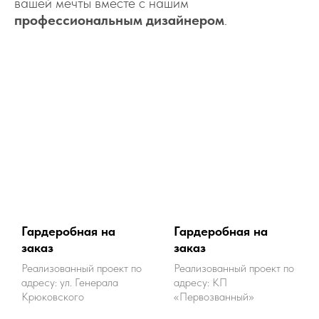
вашей мечты вместе с нашим
профессиональным дизайнером
.
Гардеробная на
Гардеробная на
заказ
заказ
Реализованный проект по
Реализованный проект по
адресу: ул. Генерала
адресу: КП
Крюковского
«Первозванный»